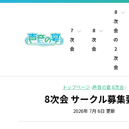
8
次
7
8
会
次
次
の
会
会
2
次
会
トップページ
声音の宴 8次会
8次会 サークル募集
2026年 7月 6日 更新